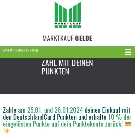
MARKTKAUF
OELDE
ZAHL MIT DEINEN PUNKTEN
ZAHL MIT DEINEN
PUNKTEN
Zahle am
25.01. und 26.01.2024
deinen Einkauf mit
den DeutschlandCard Punkten und erhalte
10 % der
eingelösten Punkte auf dein Punktekonto zurück
!