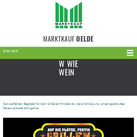
MARKTKAUF
OELDE
W WIE WEIN
W WIE
WEIN
Den perfekten Begleiter für dein Grillevent findest du natürlich bei uns. Unser geschultes
Personal berät dich gerne.