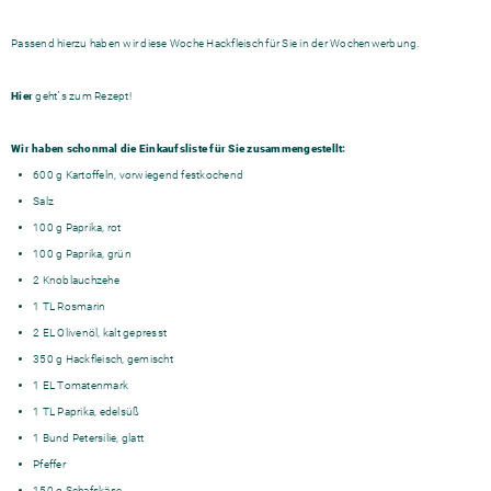
Passend hierzu haben wir diese Woche Hackfleisch für Sie in der Wochenwerbung.
Hier
geht´s zum Rezept!
Wir haben schonmal die Einkaufsliste für Sie zusammengestellt:
600 g Kartoffeln, vorwiegend festkochend
Salz
100 g Paprika, rot
100 g Paprika, grün
2 Knoblauchzehe
1 TL Rosmarin
2 EL Olivenöl, kalt gepresst
350 g Hackfleisch, gemischt
1 EL Tomatenmark
1 TL Paprika, edelsüß
1 Bund Petersilie, glatt
Pfeffer
150 g Schafskäse