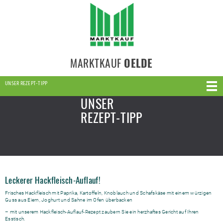
MARKTKAUF
OELDE
UNSER REZEPT-TIPP
UNSER
REZEPT-TIPP
Leckerer Hackfleisch-Auflauf!
Frisches Hackfleisch mit Paprika, Kartoffeln, Knoblauch und Schafskäse mit einem würzigen
Guss aus Eiern, Joghurt und Sahne im Ofen überbacken
– mit unserem Hackfleisch-Auflauf-Rezept zaubern Sie ein herzhaftes Gericht auf Ihren
Esstisch.