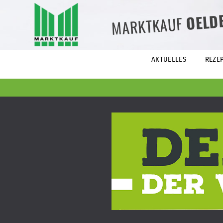
OELD
MARKTKAUF
AKTUELLES
REZE