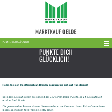
MARKTKAUF
OELDE
PUNKTE DICH GLÜCKLICH!
PUNKTE DICH
GLÜCKLICH!
Holen Sie sich Ihre DeutschlandCard & begeben Sie sich auf Punktejagd!
Bei jedem Einkauf sichern Sie sich mit der DeutschlandCard Punkte. Je 2 € Einkaufswert
erhalten Sie 1 Punkt.
Die gesammelten Punkte können Sie entweder an der Kasse mit Ihrem Einkauf verrechnen
lassen oder gegen tolle Prämien eintauschen.