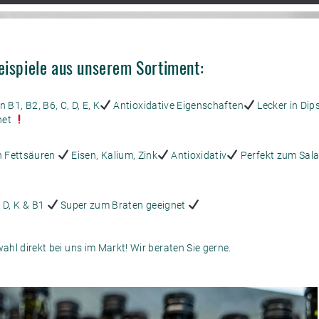
eispiele aus unserem Sortiment:
 B1, B2, B6, C, D, E, K
Antioxidative Eigenschaften
Lecker in Dip
net
n Fettsäuren
Eisen, Kalium, Zink
Antioxidativ
Perfekt zum Sal
 D, K & B1
Super zum Braten geeignet
wahl direkt bei uns im Markt! Wir beraten Sie gerne.