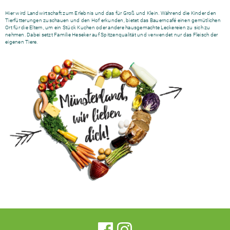
Hier wird Landwirtschaft zum Erlebnis und das für Groß und Klein. Während die Kinder den
Tierfütterungen zuschauen und den Hof erkunden, bietet das Bauerncafé einen gemütlichen
Ort für die Eltern, um ein Stück Kuchen oder andere hausgemachte Leckereien zu sich zu
nehmen. Dabei setzt Familie Heseker auf Spitzenqualität und verwendet nur das Fleisch der
eigenen Tiere.