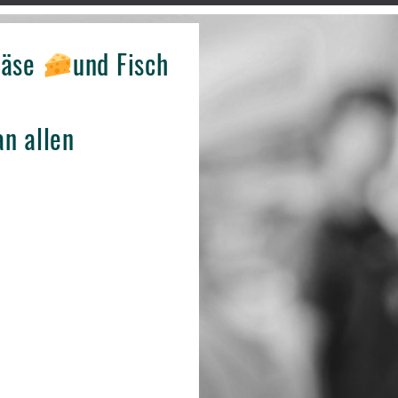
Käse
und Fisch
n allen