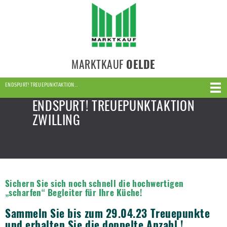
MARKTKAUF
OELDE
ENDSPURT! TREUEPUNKTAKTION…
ENDSPURT! TREUEPUNKTAKTION
ZWILLING
Sichern Sie sich noch schnell die hochwertigen
„scharfen“ Begleiter für Ihre Küche!
Sammeln Sie bis zum 29.04.23 Treuepunkte
und erhalten Sie die doppelte Anzahl !