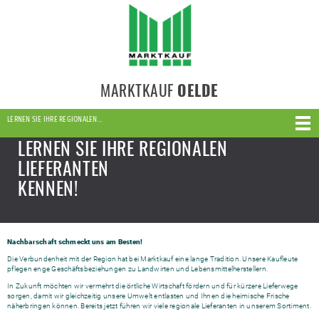
MARKTKAUF
OELDE
LERNEN SIE IHRE REGIONALEN…
LERNEN SIE IHRE REGIONALEN
LIEFERANTEN
KENNEN!
Nachbarschaft schmeckt uns am Besten!
Die Verbundenheit mit der Region hat bei Marktkauf eine lange Tradition. Unsere Kaufleute
pflegen enge Geschäftsbeziehungen zu Landwirten und Lebensmittelherstellern.
In Zukunft möchten wir vermehrt die örtliche Wirtschaft fördern und für kürzere Lieferwege
sorgen, damit wir gleichzeitig unsere Umwelt entlasten und Ihnen die heimische Frische
näherbringen können. Bereits jetzt führen wir viele regionale Lieferanten in unserem Sortiment.