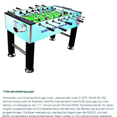
*Teilnahmebedingungen:
Mitmachen und mit etwas Glück gewinnen. Jetzt anrufen unter: 01379 / 88 00 50 (*50
Cent/Anrufe aus den dt. Festnetz, Mobilfunk abweichend) oder SMS (Lösungswort. Ihren
Namen und Adresse) an die 1111 (ohne Vorwahl, 50 Cent/SMS). Teilnahme erst ab 18 Jahren
möglich; ausgeschlossen sind Mitarbeiter des Unternehmens. Der Rechtsweg ist ausdrücklich
ausgeschlossen. Die Datenverarbeitung unterliegt den Regelungen der DSGVO und dem
BDSG. Die erhobenen personenbezogenen Daten werden nur für interne Zwecke verarbeitet