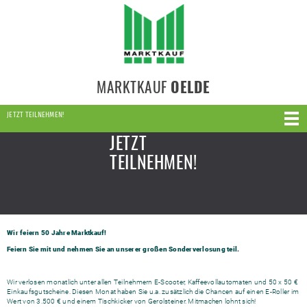
MARKTKAUF
OELDE
JETZT TEILNEHMEN!
JETZT
TEILNEHMEN!
Wir feiern 50 Jahre Marktkauf!
Feiern Sie mit und nehmen Sie an unserer großen Sonderverlosung teil.
Wir verlosen monatlich unter allen Teilnehmern E-Scooter, Kaffeevollautomaten und 50 x 50 €
Einkaufsgutscheine. Diesen Monat haben Sie u.a. zusätzlich die Chancen auf einen E-Roller im
Wert von 3.500 € und einem Tischkicker von Gerolsteiner. Mitmachen lohnt sich!