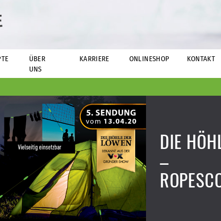
E
PTE
ÜBER
KARRIERE
ONLINESHOP
KONTAKT
UNS
DIE HÖH
–
ROPESC