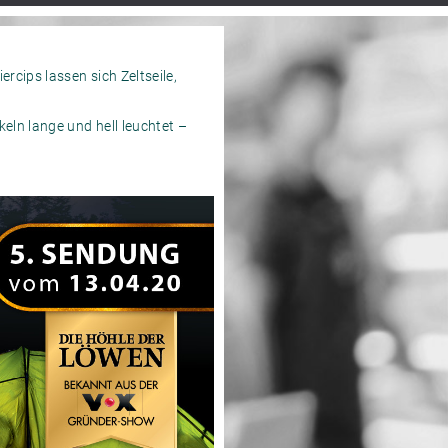
rcips lassen sich Zeltseile,
eln lange und hell leuchtet –