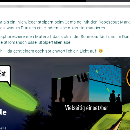
r als ein: Nie wieder stolpern beim Camping! Mit den Ropescout-Markie
es, was im Dunkeln ein Hindernis sein könnte, markieren.
sphoreszierenden Material, das sich in der Sonne auflädt und im Dunk
e Stromanschlüsse! Stolperfallen adé!
ich – da geht einem doch sprichwörtlich ein Licht auf!