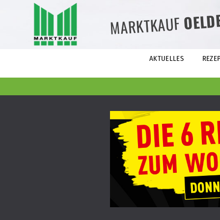
OELD
MARKTKAUF
AKTUELLES
REZE