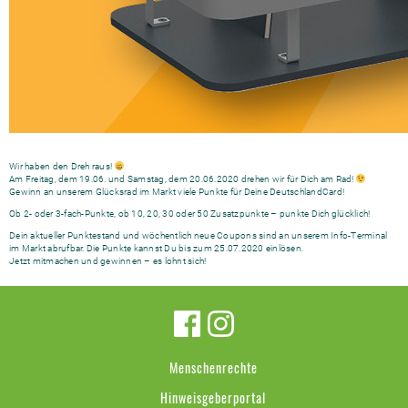
Wir haben den Dreh raus!
Am Freitag, dem 19.06. und Samstag, dem 20.06.2020 drehen wir für Dich am Rad!
Gewinn an unserem Glücksrad im Markt viele Punkte für Deine DeutschlandCard!
Ob 2- oder 3-fach-Punkte, ob 10, 20, 30 oder 50 Zusatzpunkte – punkte Dich glücklich!
Dein aktueller Punktestand und wöchentlich neue Coupons sind an unserem Info-Terminal
im Markt abrufbar. Die Punkte kannst Du bis zum 25.07.2020 einlösen.
Jetzt mitmachen und gewinnen – es lohnt sich!
Menschenrechte
Hinweisgeberportal