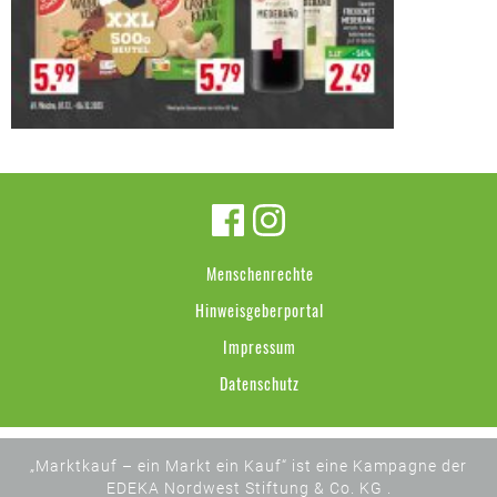
Menschenrechte
Hinweisgeberportal
Impressum
Datenschutz
„Marktkauf – ein Markt ein Kauf“ ist eine Kampagne der
EDEKA Nordwest Stiftung & Co. KG .