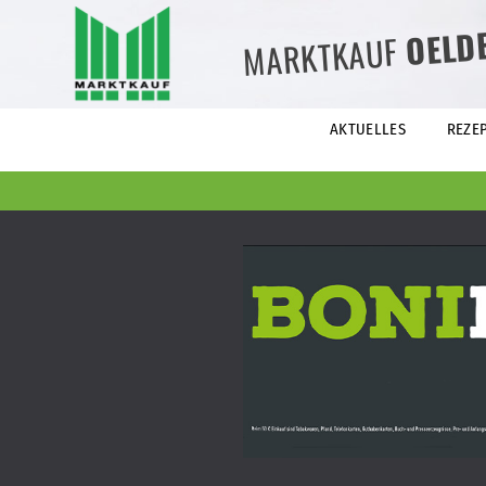
OELD
MARKTKAUF
AKTUELLES
REZE