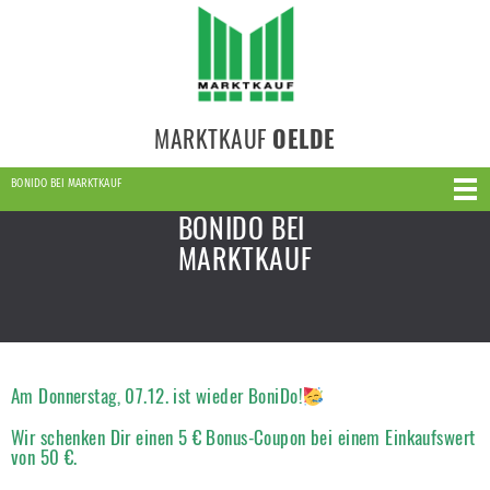
MARKTKAUF
OELDE
BONIDO BEI MARKTKAUF
BONIDO BEI
MARKTKAUF
Am Donnerstag, 07.12. ist wieder BoniDo!
Wir schenken Dir einen
5 € Bonus-Coupon bei einem Einkaufswert
von 50 €.