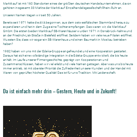
Marktkauf ist mit 160 Standorten eines der größten deutschen Handelsunternehmen, davon
gehören insgesamt 33 Märkte der Marktkauf Einzelhandelsgesellschaft Rhein-Ruhr an.
Unseren Namen tragen wir seit 50 Jahren.
Bereits seit 1971 hatte die AVA begonnen, aus dem ostwestfälischen Stammland heraus zu
expandieren und hat in dem Zuge eine Tochter empfangen. Das waren wir, die Marktkauf
GmbH. Die ersten beiden Marktkauf SB-Warenhäuser wurden 1971 in Osnabrück-Nahne und
an der Friedrich-List-Straße in Bielefeld eröffnet. Seitdem haben wir viele neue Filialen eröffnet.
Wussten Sie, dass wir sogar ein SB-Warenhaus und einen Baumarkt in Moskau betrieben
haben?
1982 haben wir uns mit der Edeka-Gruppe angefreundet und eine Kooperation gestartet .
Daraus hat sich eine vollständige Integration in die Edeka-Gruppe entwickelt, die bis heute
anhält. Im Laufe unserer Firmengeschichte, geprägt von Kooperationen und
Zusammenschlüssen, haben wir viel erlebt und viele Namen getragen. Aber was uns bis heute
immer antrieb, ist mit oberster Priorität die Zufriedenheit unserer Kunden und der Handel mit
Waren von geprüfter, höchster Qualität! Das ist für uns Tradition. Mit Leidenschaft.
Da ist einfach mehr drin – Gestern, Heute und in Zukunft!