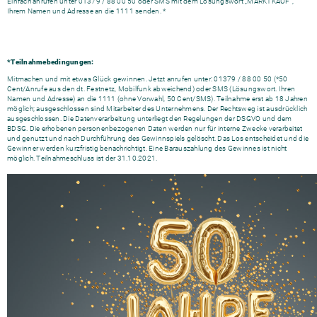
Einfach anrufen unter 01379 / 88 00 50 oder SMS mit dem Lösungswort „MARKTKAUF“,
Ihrem Namen und Adresse an die 1111 senden. *
*Teilnahmebedingungen:
Mitmachen und mit etwas Glück gewinnen. Jetzt anrufen unter: 01379 / 88 00 50 (*50
Cent/Anrufe aus den dt. Festnetz, Mobilfunk abweichend) oder SMS (Lösungswort. Ihren
Namen und Adresse) an die 1111 (ohne Vorwahl, 50 Cent/SMS). Teilnahme erst ab 18 Jahren
möglich; ausgeschlossen sind Mitarbeiter des Unternehmens. Der Rechtsweg ist ausdrücklich
ausgeschlossen. Die Datenverarbeitung unterliegt den Regelungen der DSGVO und dem
BDSG. Die erhobenen personenbezogenen Daten werden nur für interne Zwecke verarbeitet
und genutzt und nach Durchführung des Gewinnspiels gelöscht. Das Los entscheidet und die
Gewinner werden kurzfristig benachrichtigt. Eine Barauszahlung des Gewinnes ist nicht
möglich. Teilnahmeschluss ist der 31.10.2021.