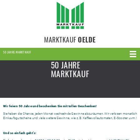
MARKTKAUF
OELDE
50 JAHRE MARKTKAUF
50 JAHRE
MARKTKAUF
Wir feiern 50 Jahre und beschenken Sie mit tollen Geschenken!
Sie haben die Chance, jeden Monat wechselnde Gewinne abzuräumen. Wir verlosen monatlich
Einkaufsgutscheine und viele weitere Gewinne, wie z. B. Kaffeevollautomaten, E-Scooter uvm.!
Und so einfach geht´s: